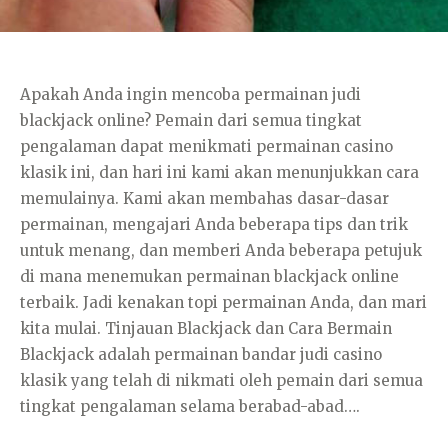
Apakah Anda ingin mencoba permainan judi
blackjack online? Pemain dari semua tingkat
pengalaman dapat menikmati permainan casino
klasik ini, dan hari ini kami akan menunjukkan cara
memulainya. Kami akan membahas dasar-dasar
permainan, mengajari Anda beberapa tips dan trik
untuk menang, dan memberi Anda beberapa petujuk
di mana menemukan permainan blackjack online
terbaik. Jadi kenakan topi permainan Anda, dan mari
kita mulai. Tinjauan Blackjack dan Cara Bermain
Blackjack adalah permainan bandar judi casino
klasik yang telah di nikmati oleh pemain dari semua
tingkat pengalaman selama berabad-abad….