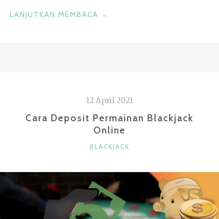
LANJUTKAN MEMBACA
“
→
P
A
N
D
U
A
12 April 2021
N
Cara Deposit Permainan Blackjack
P
Online
E
M
K
BLACKJACK
U
A
L
T
A
E
G
U
O
N
R
T