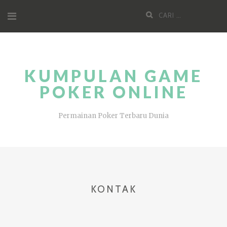
L
C
a
a
n
r
j
i
u
KUMPULAN GAME
:
t
POKER ONLINE
k
e
Permainan Poker Terbaru Dunia
k
o
n
t
e
KONTAK
n