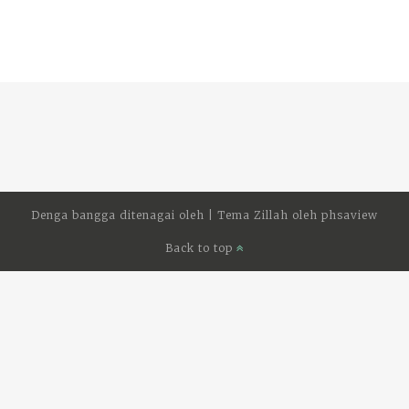
Denga bangga ditenagai oleh
|
Tema Zillah oleh
phsaview
Back to top