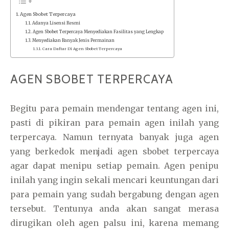
Agen Sbobet Terpercaya
Adanya Lisensi Resmi
Agen Sbobet Terpercaya Menyediakan Fasilitas yang Lengkap
Menyediakan Banyak Jenis Permainan
Cara Daftar Di Agen Sbobet Terpercaya
AGEN SBOBET TERPERCAYA
Begitu para pemain mendengar tentang agen ini,
pasti di pikiran para pemain agen inilah yang
terpercaya. Namun ternyata banyak juga agen
yang berkedok menjadi agen sbobet terpercaya
agar dapat menipu setiap pemain. Agen penipu
inilah yang ingin sekali mencari keuntungan dari
para pemain yang sudah bergabung dengan agen
tersebut. Tentunya anda akan sangat merasa
dirugikan oleh agen palsu ini, karena memang