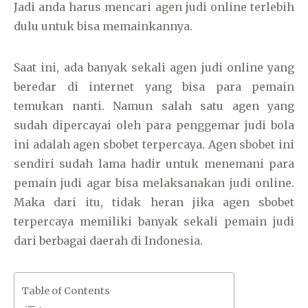
Jadi anda harus mencari agen judi online terlebih
dulu untuk bisa memainkannya.
Saat ini, ada banyak sekali agen judi online yang
beredar di internet yang bisa para pemain
temukan nanti. Namun salah satu agen yang
sudah dipercayai oleh para penggemar judi bola
ini adalah agen sbobet terpercaya. Agen sbobet ini
sendiri sudah lama hadir untuk menemani para
pemain judi agar bisa melaksanakan judi online.
Maka dari itu, tidak heran jika agen sbobet
terpercaya memiliki banyak sekali pemain judi
dari berbagai daerah di Indonesia.
Table of Contents