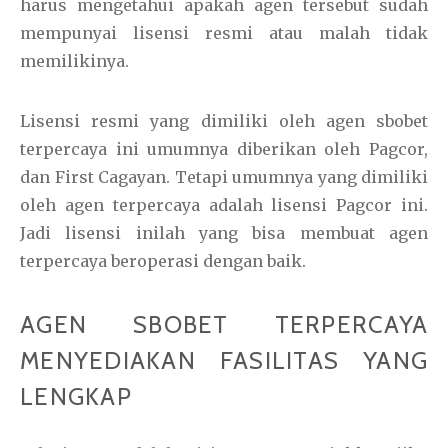
harus mengetahui apakah agen tersebut sudah
mempunyai lisensi resmi atau malah tidak
memilikinya.
Lisensi resmi yang dimiliki oleh agen sbobet
terpercaya ini umumnya diberikan oleh Pagcor,
dan First Cagayan. Tetapi umumnya yang dimiliki
oleh agen terpercaya adalah lisensi Pagcor ini.
Jadi lisensi inilah yang bisa membuat agen
terpercaya beroperasi dengan baik.
AGEN SBOBET TERPERCAYA
MENYEDIAKAN FASILITAS YANG
LENGKAP