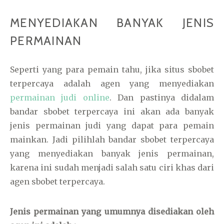
MENYEDIAKAN BANYAK JENIS
PERMAINAN
Seperti yang para pemain tahu, jika situs sbobet
terpercaya adalah agen yang menyediakan
permainan judi online
. Dan pastinya didalam
bandar sbobet terpercaya ini akan ada banyak
jenis permainan judi yang dapat para pemain
mainkan. Jadi pilihlah bandar sbobet terpercaya
yang menyediakan banyak jenis permainan,
karena ini sudah menjadi salah satu ciri khas dari
agen sbobet terpercaya.
Jenis permainan yang umumnya disediakan oleh