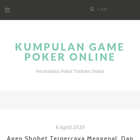
L
C
a
a
n
r
j
i
u
KUMPULAN GAME
:
t
POKER ONLINE
k
e
Permainan Poker Terbaru Dunia
k
o
n
t
e
n
8 April 2020
Agen Sbobet Terpercaya Mengenal Dan